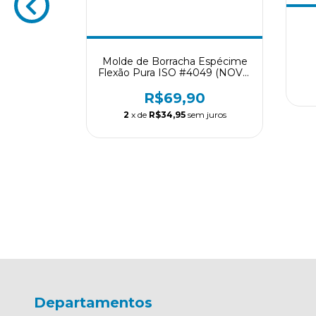
Molde de Borracha Espécime
Flexão Pura ISO #4049 (NOVO
modelo - mais alojamentos)
ndros com
R$69,90
pessura
2
x de
R$34,95
sem juros
50
m juros
Departamentos