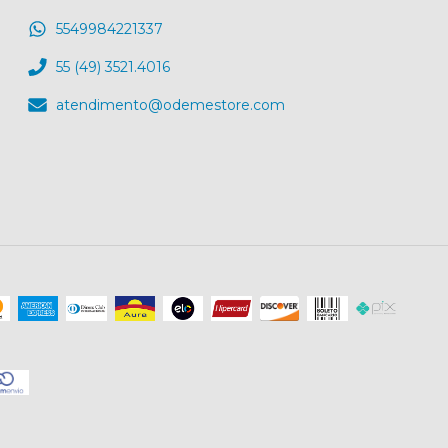
5549984221337
55 (49) 3521.4016
atendimento@odemestore.com