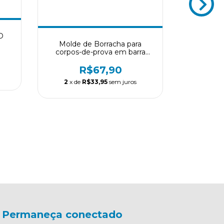
O
Molde de Borracha para
Mol
corpos-de-prova em barra
(Espécime
(flexão)
R$67,90
2
x de
R$33,95
sem juros
2
x de
Permaneça conectado