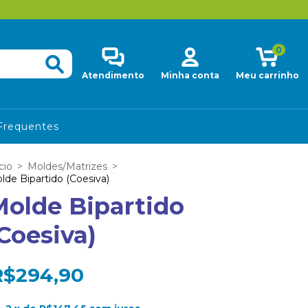
0
Atendimento
Minha conta
Meu carrinho
Frequentes
cio
>
Moldes/Matrizes
>
lde Bipartido (Coesiva)
Molde Bipartido
Coesiva)
R$294,90