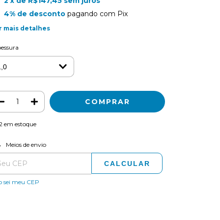
2
x de
R$147,45
sem juros
4% de desconto
pagando com Pix
r mais detalhes
essura
2
em estoque
ALTERAR CEP
regas para o CEP:
Meios de envio
CALCULAR
o sei meu CEP