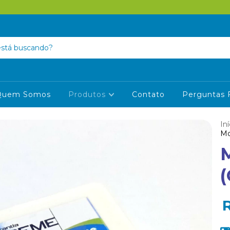
Quem Somos
Produtos
Contato
Perguntas 
Iní
Mo
(