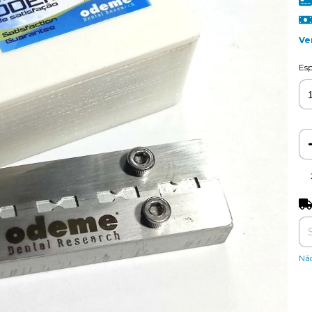
Ve
Esp
Ent
Nã