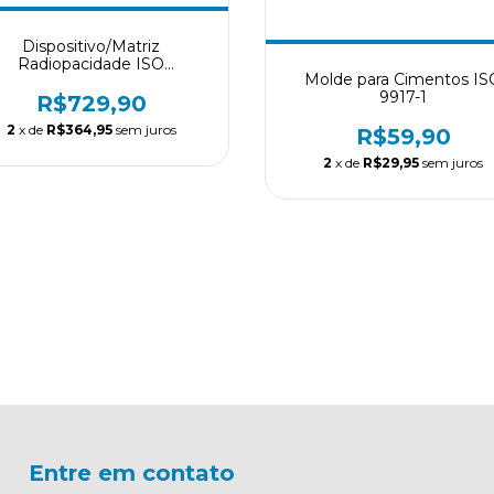
Dispositivo/Matriz
Radiopacidade ISO
Molde para Cimentos IS
4049/6876/13116
9917-1
R$729,90
2
x de
R$364,95
sem juros
R$59,90
2
x de
R$29,95
sem juros
Entre em contato