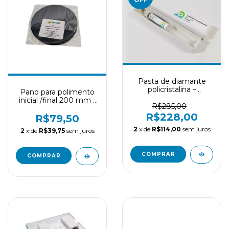
Pasta de diamante
policristalina –
Pano para polimento
IMPORTADA - Seringa
inicial /final 200 mm -
5g
R$285,00
ERIOS (5 unid)
R$228,00
R$79,50
2
x de
R$114,00
sem juros
2
x de
R$39,75
sem juros
COMPRAR