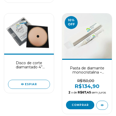
10
%
OFF
Disco de corte
diamantado 4”
Pasta de diamante
Odeme Smart
monocristalina –
IMPORTADA - Seringa
5g
R$150,00
ESPIAR
R$134,90
2
x de
R$67,45
sem juros
COMPRAR