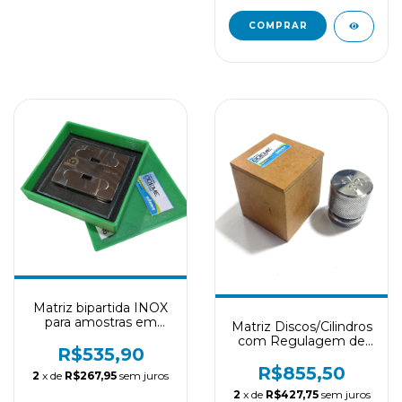
Matriz bipartida INOX
para amostras em
Matriz Discos/Cilindros
barra
com Regulagem de
(microdureza/escovação/flexão)
R$535,90
Espessura
R$855,50
2
x de
R$267,95
sem juros
2
x de
R$427,75
sem juros