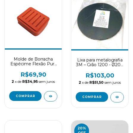
Molde de Borracha
Lixa para metalografia
Espécime Flexão Pura
3M – Grão 1200 - Ø200
ISO #4049 (NOVO
mm
modelo - mais
R$69,90
R$103,00
alojamentos)
2
x de
R$34,95
sem juros
2
x de
R$51,50
sem juros
COMPRAR
20
%
OFF