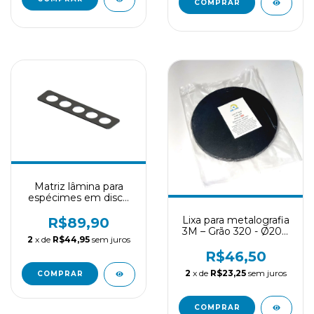
Matriz lâmina para
espécimes em disco
(radiopacidade,
Lixa para metalografia
microdureza)
R$89,90
3M – Grão 320 - Ø200
2
x de
R$44,95
sem juros
mm
R$46,50
2
x de
R$23,25
sem juros
COMPRAR
COMPRAR