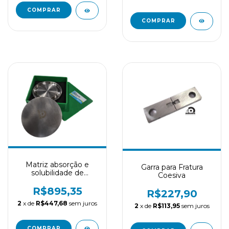
Matriz absorção e
Garra para Fratura
solubilidade de
Coesiva
estabilidade de cores
ISO 20795
R$895,35
R$227,90
2
x de
R$447,68
sem juros
2
x de
R$113,95
sem juros