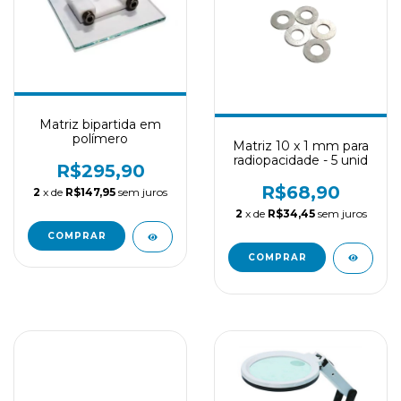
Matriz bipartida em
polímero
Matriz 10 x 1 mm para
radiopacidade - 5 unid
R$295,90
R$68,90
2
x de
R$147,95
sem juros
2
x de
R$34,45
sem juros
COMPRAR