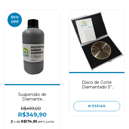
30
%
OFF
Disco de Corte
Diamantado 5”
Odeme Smart
Suspensão de
Diamante
Policristalino –
ESPIAR
IMPORTADO – 250 ml
R$499,00
R$349,90
2
x de
R$174,95
sem juros