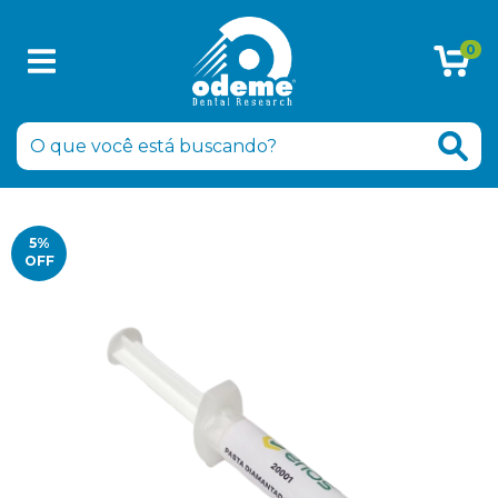
0
5
%
OFF