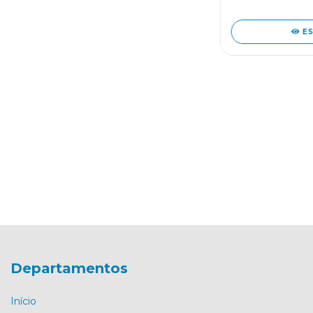
E
Departamentos
Início