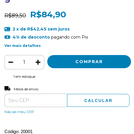
R$84,90
R$89,50
2
x de
R$42,45
sem juros
4% de desconto
pagando com Pix
Ver mais detalhes
1
em estoque
ALTERAR CEP
Entregas para o CEP:
Meios de envio
CALCULAR
Não sei meu CEP
Código: 20001