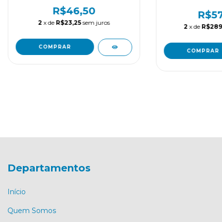
R$46,50
R$57
2
x de
R$23,25
sem juros
2
x de
R$289
COMPRAR
Departamentos
Início
Quem Somos