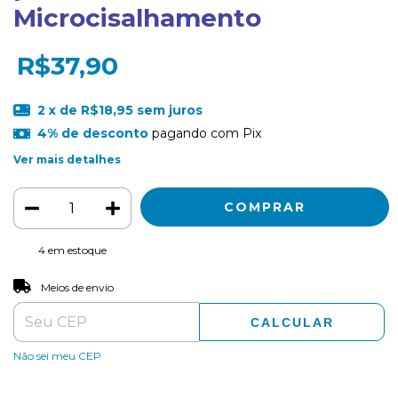
Microcisalhamento
R$37,90
2
x de
R$18,95
sem juros
4% de desconto
pagando com Pix
Ver mais detalhes
4
em estoque
ALTERAR CEP
Entregas para o CEP:
Meios de envio
CALCULAR
Não sei meu CEP